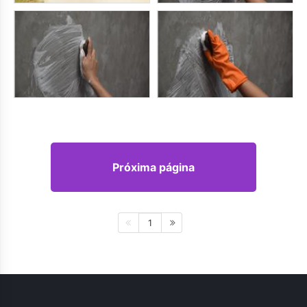
Próxima página
1