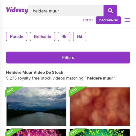
echar
Entrar
Inscreva-se
Parede
Brilhante
4k
Hd
Filters
Heldere Muur Vídeo De Stock
5.273 royalty free stock videos matching
heldere muur