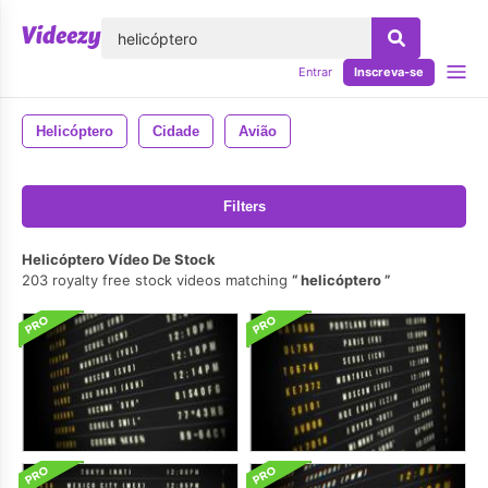
echar
Entrar
Inscreva-se
Helicóptero
Cidade
Avião
Filters
Helicóptero Vídeo De Stock
203 royalty free stock videos matching
helicóptero