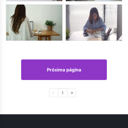
Próxima página
1