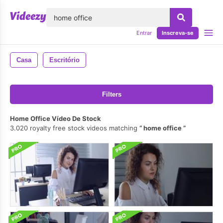
echar
Entrar
Inscreva-se
Casa
Escritório
Filters
Home Office Vídeo De Stock
3.020 royalty free stock videos matching
home office