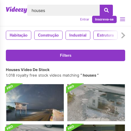
echar
Entrar
Inscreva-se
Habitação
Construção
Industrial
Estrutura
Urb
Filters
Houses Vídeo De Stock
1.018 royalty free stock videos matching
houses