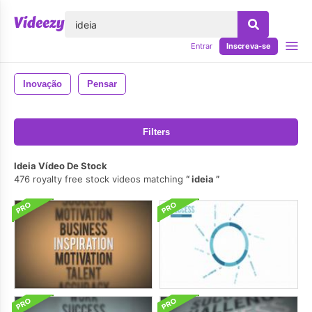
echar
Entrar
Inscreva-se
Inovação
Pensar
Filters
Ideia Vídeo De Stock
476 royalty free stock videos matching
ideia