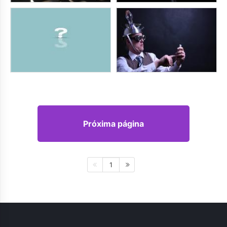
Próxima página
1