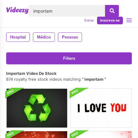
echar
Entrar
Inscreva-se
Hospital
Médico
Pessoas
Filters
Importam Vídeo De Stock
874 royalty free stock videos matching
importam