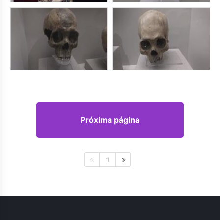
Próxima página
1