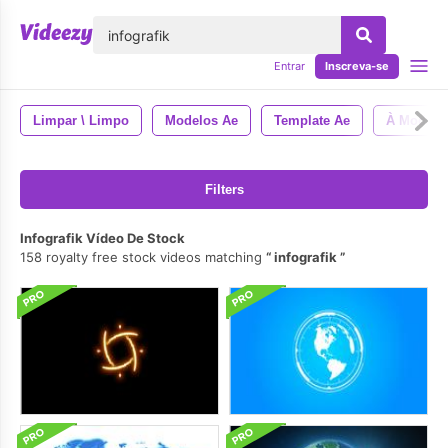
echar
Entrar
Inscreva-se
Limpar \ Limpo
Modelos Ae
Template Ae
À Moda
Filters
Infografik Vídeo De Stock
158 royalty free stock videos matching
infografik