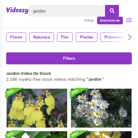
echar
Entrar
Inscreva-se
Flores
Natureza
Flor
Plantar
Primavera
O
Filters
Jardim Vídeo De Stock
2.286 royalty free stock videos matching
jardim