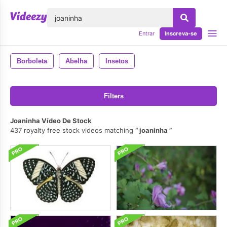
echar
Entrar
Inscreva-se
Borboleta
Abelha
Insetos
Filters
Joaninha Vídeo De Stock
437 royalty free stock videos matching
joaninha