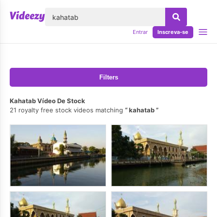
echar
Entrar
Inscreva-se
Filters
Kahatab Vídeo De Stock
21 royalty free stock videos matching
kahatab