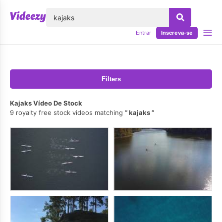
echar
Entrar
Inscreva-se
Filters
Kajaks Vídeo De Stock
9 royalty free stock videos matching
kajaks