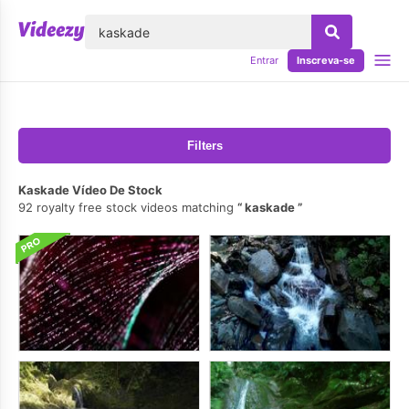
echar
Entrar
Inscreva-se
Filters
Kaskade Vídeo De Stock
92 royalty free stock videos matching
kaskade