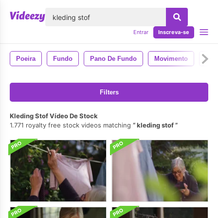
echar
Entrar
Inscreva-se
Poeira
Fundo
Pano De Fundo
Movimento
Viv
Filters
Kleding Stof Vídeo De Stock
1.771 royalty free stock videos matching
kleding stof