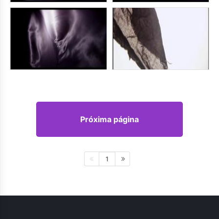
Próxima página
1