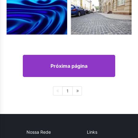
Próxima página
1
Nossa Rede
Links