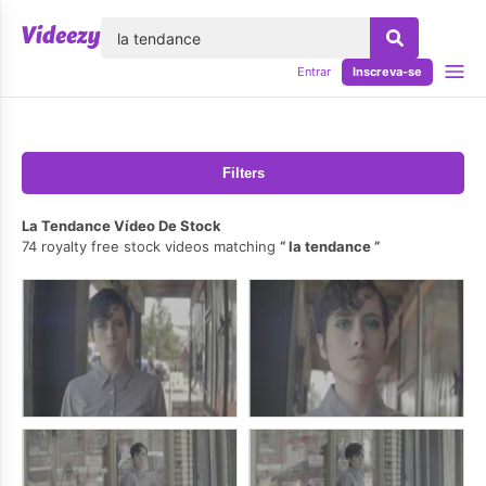
echar
Entrar
Inscreva-se
Filters
La Tendance Vídeo De Stock
74 royalty free stock videos matching
la tendance