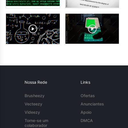
Nossa Rede
Links
Brusheezy
Ofertas
Vecteezy
Anunciantes
Videezy
Apoio
Torne-se um
DMCA
colaborador