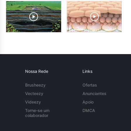
Nossa Rede
Links
Brusheezy
Ofertas
Vecteezy
Anunciantes
Videezy
Apoio
Torne-se um
DMCA
colaborador