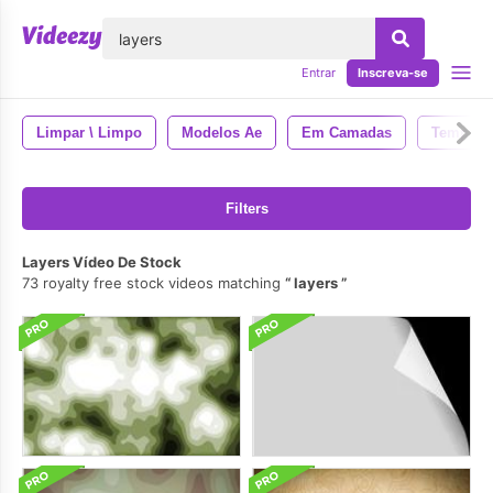
echar
Entrar
Inscreva-se
Limpar \ Limpo
Modelos Ae
Em Camadas
Template
Filters
Layers Vídeo De Stock
73 royalty free stock videos matching
layers