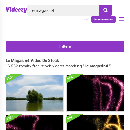
echar
Entrar
Inscreva-se
Filters
Le Magasin4 Vídeo De Stock
16.532 royalty free stock videos matching
le magasin4