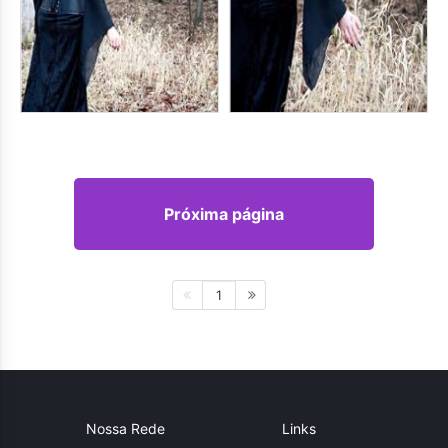
Próxima página
1
Nossa Rede
Links