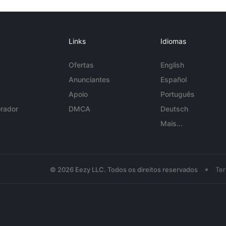
Links
Idiomas
Ofertas
English
Anunciantes
Español
Apoio
Português
rador
DMCA
Deutsch
Mais...
•
© 2026 Eezy LLC. Todos os direitos reservados
Te