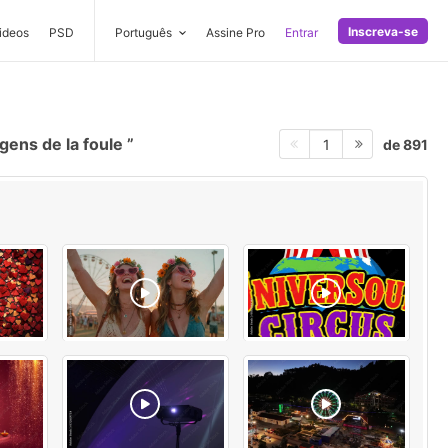
Inscreva-se
ideos
PSD
Português
Assine Pro
Entrar
gens de la foule
de 891
1