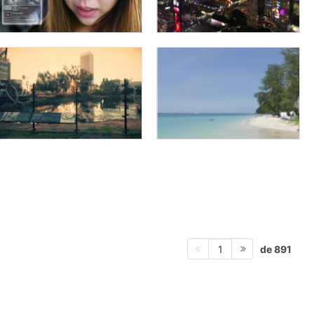
de 891
1