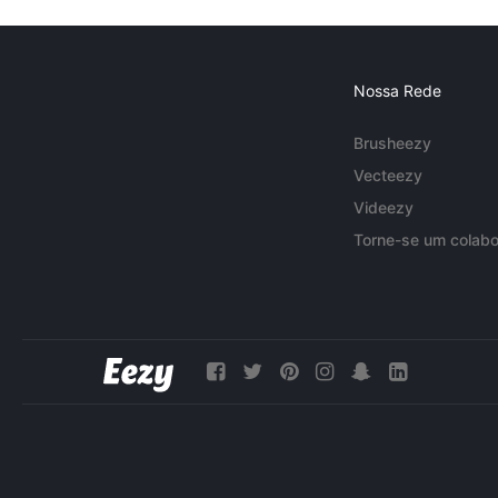
Nossa Rede
Brusheezy
Vecteezy
Videezy
Torne-se um colabo