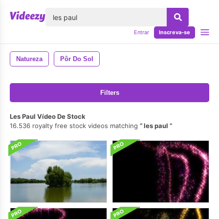
echar
Entrar
Inscreva-se
Natureza
Pôr Do Sol
Filters
Les Paul Vídeo De Stock
16.536 royalty free stock videos matching
les paul