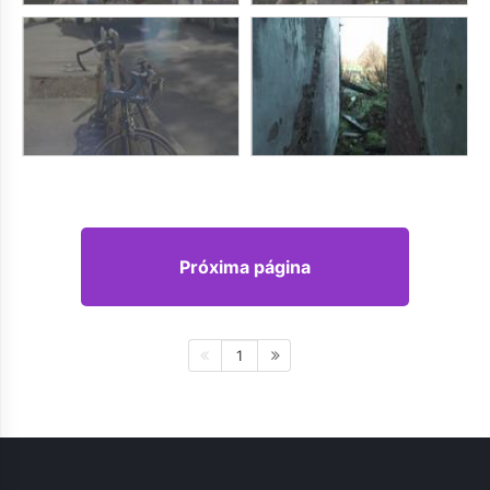
Próxima página
1