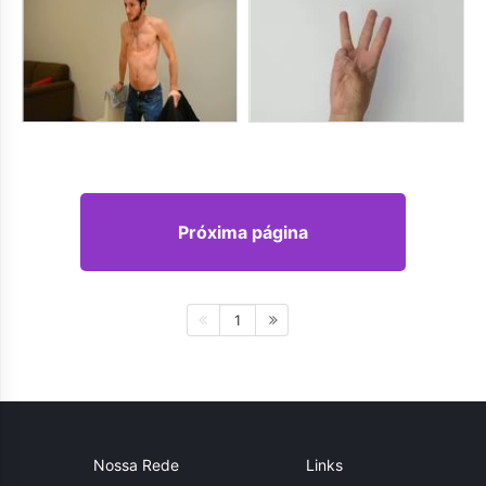
Próxima página
1
Nossa Rede
Links