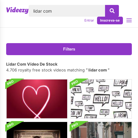
echar
Entrar
Inscreva-se
Filters
Lidar Com Vídeo De Stock
4.706 royalty free stock videos matching
lidar com