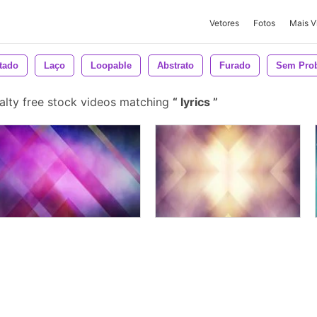
Vetores
Fotos
Mais V
tado
Laço
Loopable
Abstrato
Furado
Sem Pro
alty free stock videos matching
lyrics