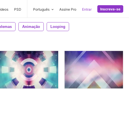
Inscreva-se
ideos
PSD
Português
Assine Pro
Entrar
blemas
Animação
Looping