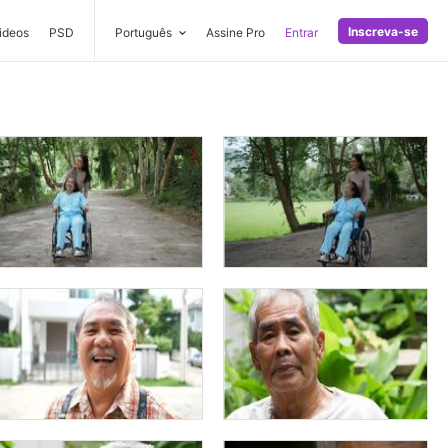
Inscreva-se
ideos
PSD
Português
Assine Pro
Entrar