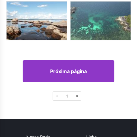
Próxima página
1
Nossa Rede
Links