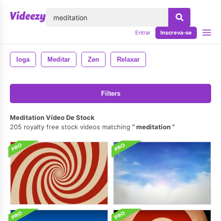
echar
Entrar
Inscreva-se
Ioga
Meditar
Zen
Relaxar
Filters
Meditation Vídeo De Stock
205 royalty free stock videos matching
meditation