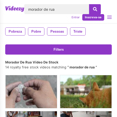
echar
Entrar
Inscreva-se
Pobreza
Pobre
Pessoas
Triste
Filters
Morador De Rua Vídeo De Stock
14 royalty free stock videos matching
morador de rua