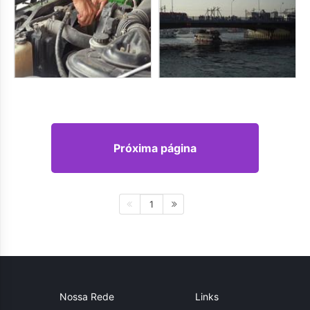
Próxima página
1
Nossa Rede
Links