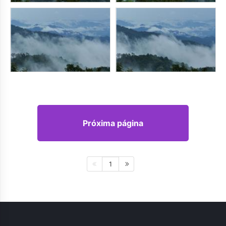
Próxima página
1