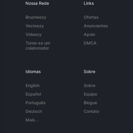
Nossa Rede
Links
Brusheezy
Ofertas
Vecteezy
Anunciantes
Videezy
Apoio
Torne-se um
DMCA
colaborador
Idiomas
Sobre
English
Sobre
Español
Equipe
Português
Blogue
Deutsch
Contato
Mais...