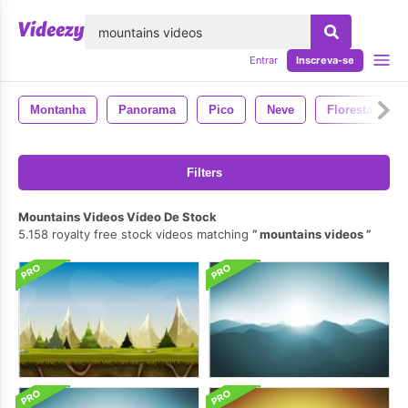
echar
Entrar
Inscreva-se
Montanha
Panorama
Pico
Neve
Floresta
Filters
Mountains Videos Vídeo De Stock
5.158 royalty free stock videos matching
mountains videos