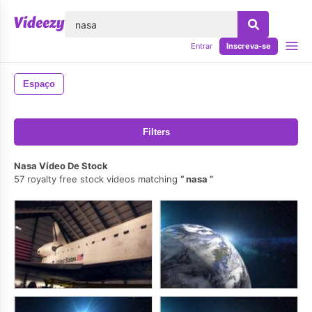
echar
Entrar
Inscreva-se
Espaço
Filters
Nasa Vídeo De Stock
57 royalty free stock videos matching
nasa