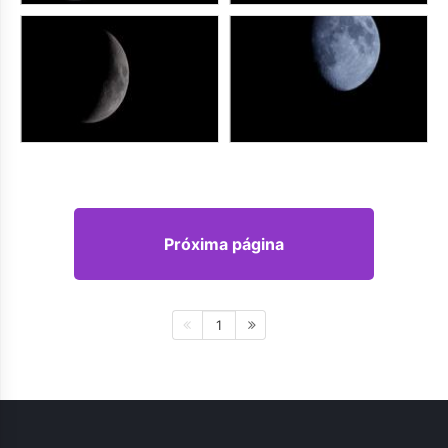
Próxima página
1