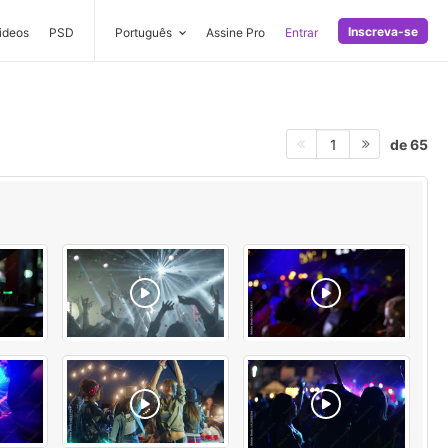
Inscreva-se
ideos
PSD
Português
Assine Pro
Entrar
de 65
1