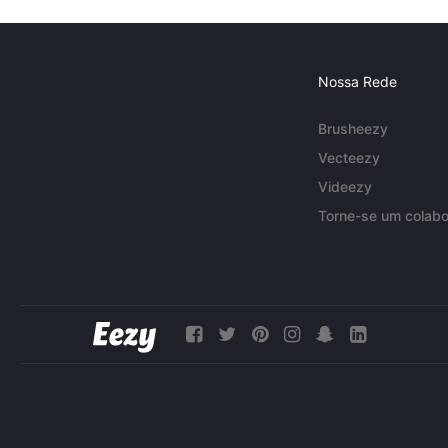
Nossa Rede
Brusheezy
Vecteezy
Videezy
Torne-se um colabo