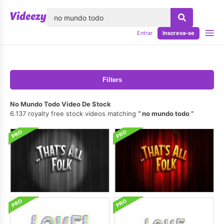
echar
Entrar
Inscreva-se
Filters
No Mundo Todo Vídeo De Stock
6.137 royalty free stock videos matching
no mundo todo