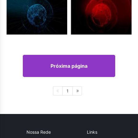
Próxima página
1
Nossa Rede
Links