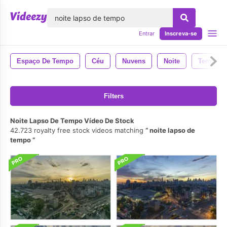
echar
Entrar
Inscreva-se
Espaço De Tempo
Céu
Nuvens
Noite
Tempo
Filters
Noite Lapso De Tempo Vídeo De Stock
42.723 royalty free stock videos matching
noite lapso de
tempo