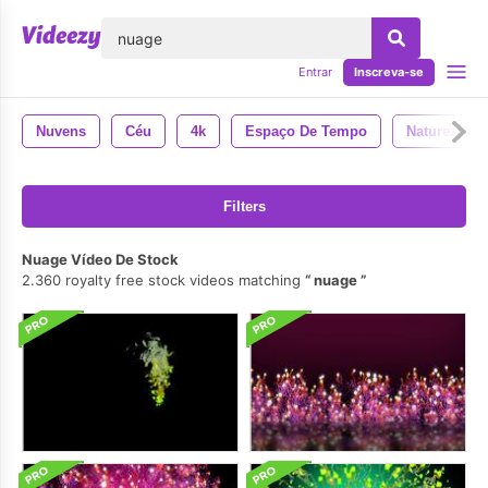
echar
Entrar
Inscreva-se
Nuvens
Céu
4k
Espaço De Tempo
Natureza
Filters
Nuage Vídeo De Stock
2.360 royalty free stock videos matching
nuage