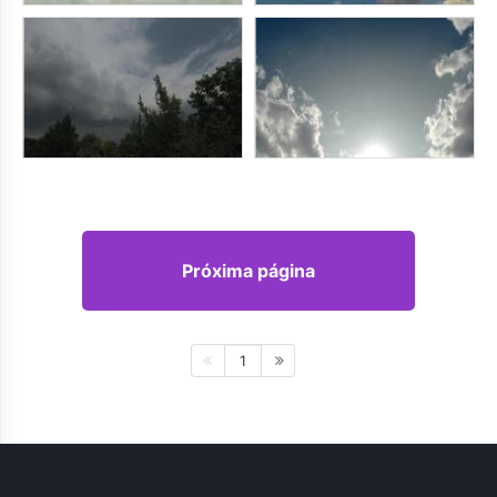
Próxima página
1