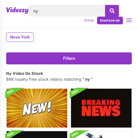
echar
Entrar
Inscreva-se
Nova York
Filters
Ny Vídeo De Stock
898 royalty free stock videos matching
ny