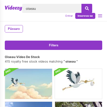
echar
Entrar
Inscreva-se
Pássaro
Filters
Oiseau Vídeo De Stock
415 royalty free stock videos matching
oiseau