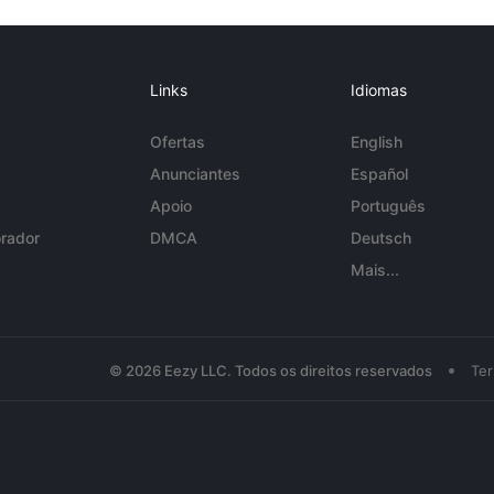
Links
Idiomas
Ofertas
English
Anunciantes
Español
Apoio
Português
rador
DMCA
Deutsch
Mais...
•
© 2026 Eezy LLC. Todos os direitos reservados
Te