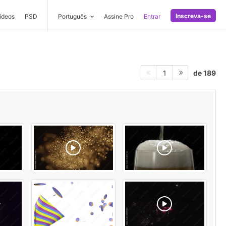
Inscreva-se
ideos
PSD
Português
Assine Pro
Entrar
de 189
1