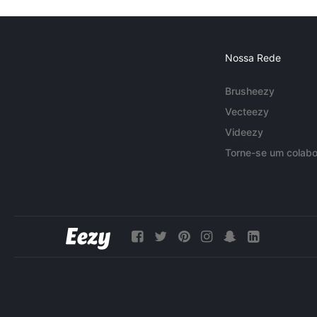
Nossa Rede
Brusheezy
Vecteezy
Videezy
Torne-se um colabo