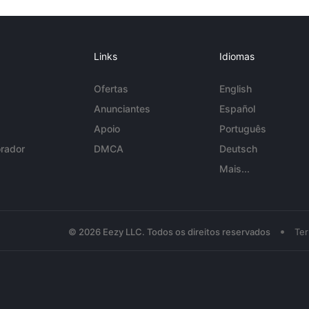
Links
Idiomas
Ofertas
English
Anunciantes
Español
Apoio
Português
rador
DMCA
Deutsch
Mais...
•
© 2026 Eezy LLC. Todos os direitos reservados
Te