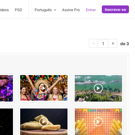
Inscreva-se
ideos
PSD
Português
Assine Pro
Entrar
de 3
1