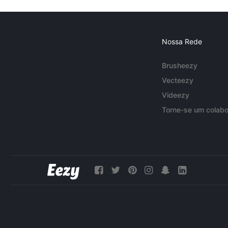
Nossa Rede
Brusheezy
Vecteezy
Videezy
Torne-se um colabo