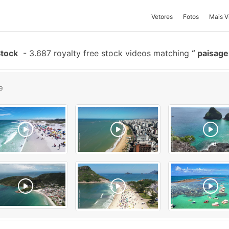
Vetores
Fotos
Mais V
Stock
-
3.687 royalty free stock videos matching
paisag
e