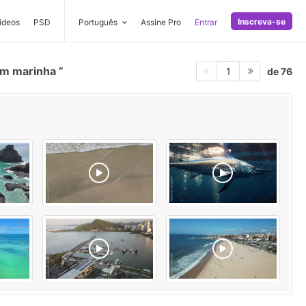
Inscreva-se
ideos
PSD
Português
Assine Pro
Entrar
em marinha
de 76
1