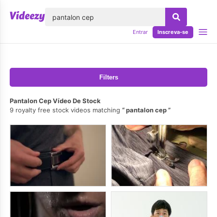
echar
Entrar
Inscreva-se
Filters
Pantalon Cep Vídeo De Stock
9 royalty free stock videos matching
pantalon cep