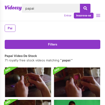
echar
Entrar
Inscreva-se
Pai
Filters
Papai Vídeo De Stock
71 royalty free stock videos matching
papai