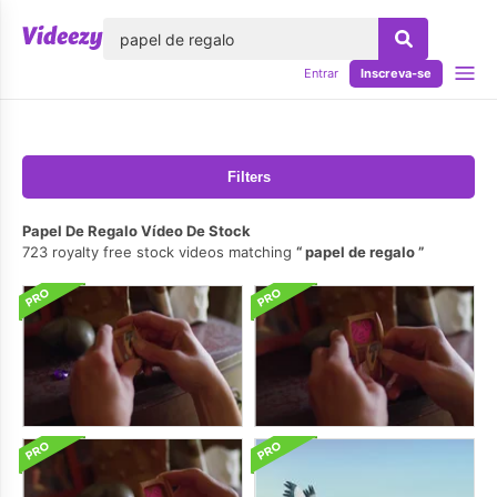
echar
Entrar
Inscreva-se
Filters
Papel De Regalo Vídeo De Stock
723 royalty free stock videos matching
papel de regalo