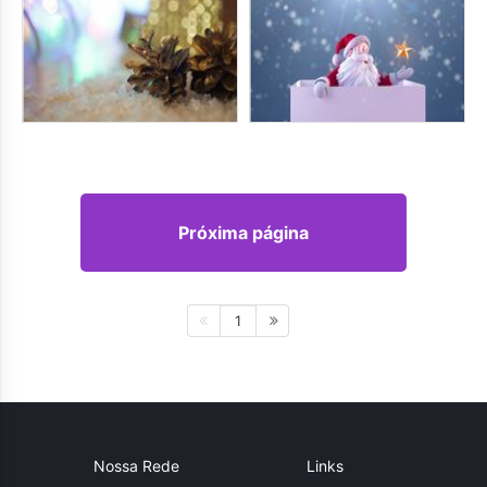
Próxima página
1
Nossa Rede
Links