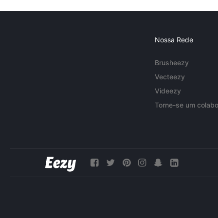
Nossa Rede
Brusheezy
Vecteezy
Videezy
Torne-se um colabo