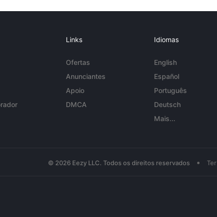
Links
Idiomas
Ofertas
English
Anunciantes
Español
Apoio
Português
rador
DMCA
Deutsch
Mais...
•
© 2026 Eezy LLC. Todos os direitos reservados
Te