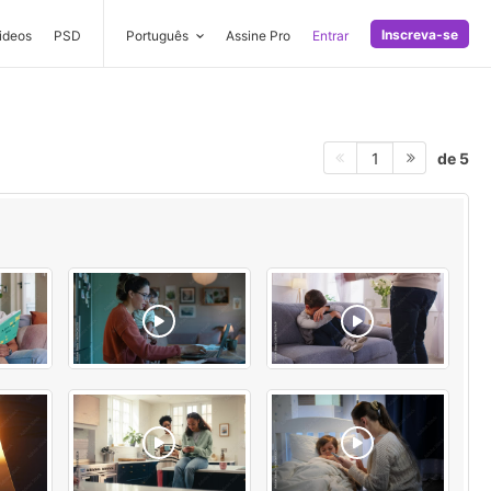
Inscreva-se
ideos
PSD
Português
Assine Pro
Entrar
de 5
1