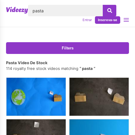
echar
Entrar
Inscreva-se
Filters
Pasta Vídeo De Stock
114 royalty free stock videos matching
pasta