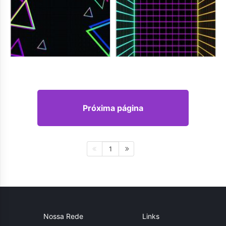
Próxima página
1
Nossa Rede
Links