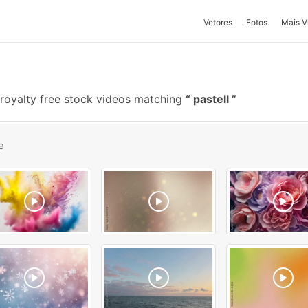
Vetores
Fotos
Mais V
royalty free stock videos matching
pastell
e