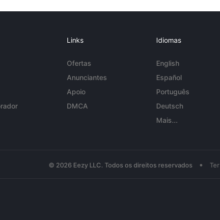
Links
Idiomas
Ofertas
English
Anunciantes
Español
Apoio
Português
rador
DMCA
Deutsch
Mais...
•
© 2026 Eezy LLC. Todos os direitos reservados
Te