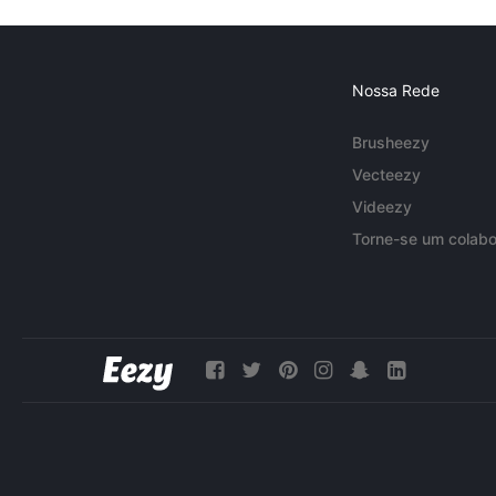
Nossa Rede
Brusheezy
Vecteezy
Videezy
Torne-se um colabo