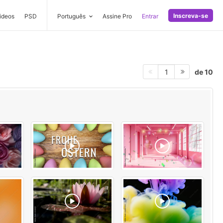
Inscreva-se
ideos
PSD
Português
Assine Pro
Entrar
de 10
1