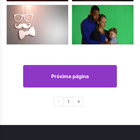
Próxima página
1