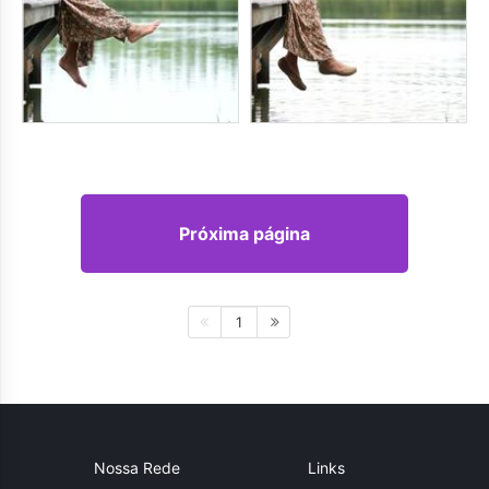
Próxima página
1
Nossa Rede
Links