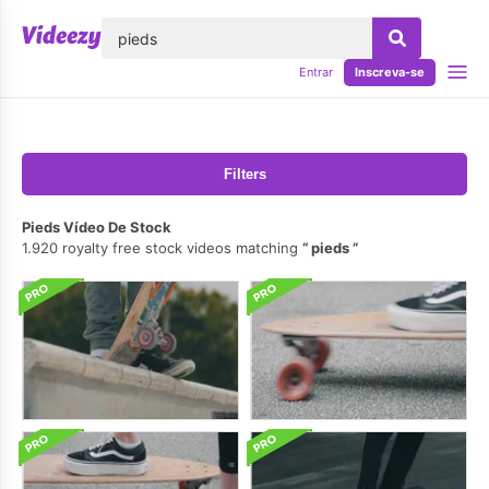
echar
Entrar
Inscreva-se
Filters
Pieds Vídeo De Stock
1.920 royalty free stock videos matching
pieds