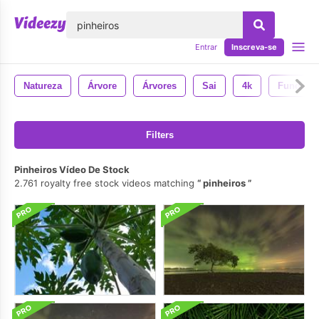
echar
Entrar
Inscreva-se
Natureza
Árvore
Árvores
Sai
4k
Fundo
Filters
Pinheiros Vídeo De Stock
2.761 royalty free stock videos matching
pinheiros