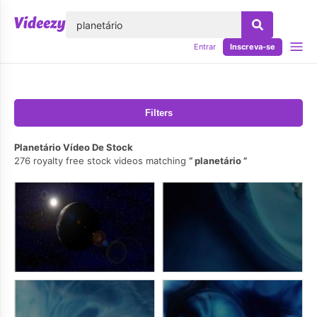
echar
Entrar
Inscreva-se
Filters
Planetário Vídeo De Stock
276 royalty free stock videos matching
planetário