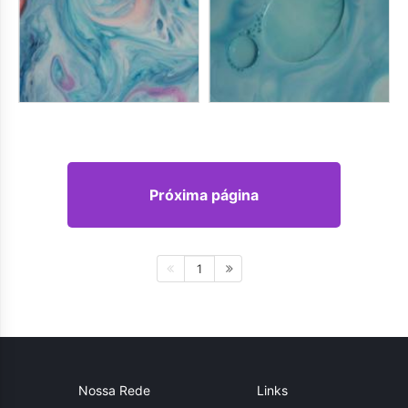
Próxima página
1
Nossa Rede
Links