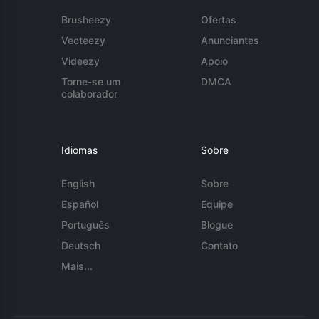
Brusheezy
Ofertas
Vecteezy
Anunciantes
Videezy
Apoio
Torne-se um
DMCA
colaborador
Idiomas
Sobre
English
Sobre
Español
Equipe
Português
Blogue
Deutsch
Contato
Mais...