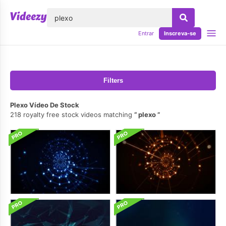
echar
Entrar
Inscreva-se
Filters
Plexo Vídeo De Stock
218 royalty free stock videos matching
plexo