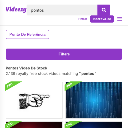
echar
Entrar
Inscreva-se
Ponto De Referência
Filters
Pontos Vídeo De Stock
2.136 royalty free stock videos matching
pontos