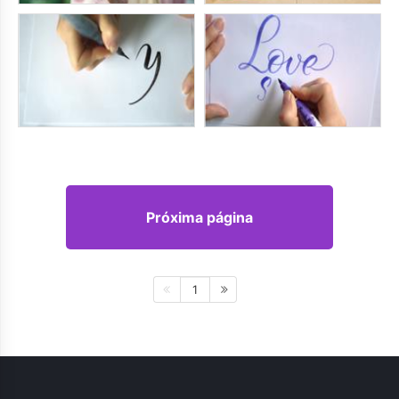
Próxima página
1