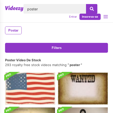
echar
Entrar
Inscreva-se
Postar
Filters
Poster Vídeo De Stock
293 royalty free stock videos matching
poster